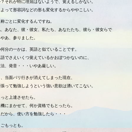
か？それが特に理屈はないようで、覚えるしかない。
によって形容詞などの形も変化するからややこしい。
人称ごとに変化するんですね。
私、あなた、彼・彼女、私たち、あなたたち、彼ら・彼女らで
いやあ、参りました。
の何分の一かは、英語と似ていることです。
単語でさえいくつ覚えているかおぼつかないのに、
文法、発音・・・いやあ厳しい。
も、当面パリ行きが消えてしまった現在、
頑張って勉強しようという強い意欲は湧いてこない。
もっと上達させたら。
訳機にまかせて、何か資格でもとったら。
んだから、使い方を勉強したら・・・
もごもっとも。