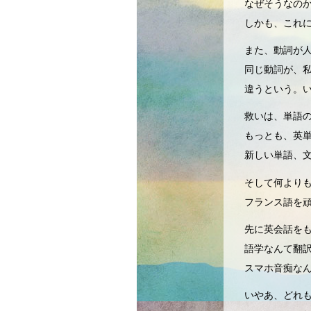
なぜそうなの
しかも、これ
また、動詞が
同じ動詞が、
違うという。
救いは、単語
もっとも、英
新しい単語、
そして何より
フランス語を
先に英会話を
語学なんて翻
スマホ音痴な
いやあ、どれ